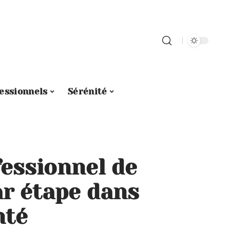
essionnels
Sérénité
fessionnel de
ar étape dans
nté