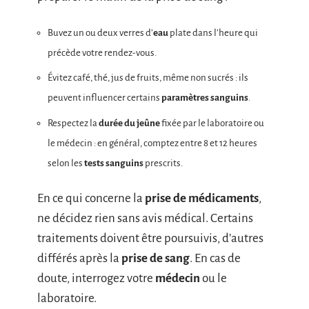
Buvez un ou deux verres d’
eau
plate dans l’heure qui
précède votre rendez-vous.
Évitez café, thé, jus de fruits, même non sucrés : ils
peuvent influencer certains
paramètres sanguins
.
Respectez la
durée du jeûne
fixée par le laboratoire ou
le médecin : en général, comptez entre 8 et 12 heures
selon les
tests sanguins
prescrits.
En ce qui concerne la
prise de médicaments
,
ne décidez rien sans avis médical. Certains
traitements doivent être poursuivis, d’autres
différés après la
prise de sang
. En cas de
doute, interrogez votre
médecin
ou le
laboratoire.