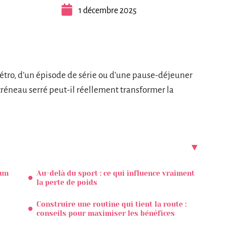
1 décembre 2025
métro, d’un épisode de série ou d’une pause-déjeuner
 créneau serré peut-il réellement transformer la
 un
Au-delà du sport : ce qui influence vraiment
la perte de poids
Construire une routine qui tient la route :
conseils pour maximiser les bénéfices