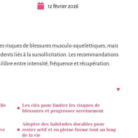
12 février 2026
es risques de blessures musculo-squelettiques, mais
cidents liés à la sursollicitation. Les recommandations
uilibre entre intensité, fréquence et récupération.
lle
Les clés pour limiter les risques de
blessures et progresser sereinement
Adopter des habitudes durables pour
ive
rester actif et en pleine forme tout au long
de la vie