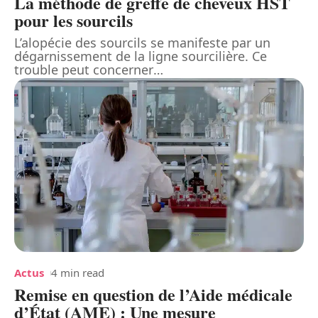
La méthode de greffe de cheveux HST
pour les sourcils
L’alopécie des sourcils se manifeste par un
dégarnissement de la ligne sourcilière. Ce
trouble peut concerner
…
Actus
4 min read
Remise en question de l’Aide médicale
d’État (AME) : Une mesure