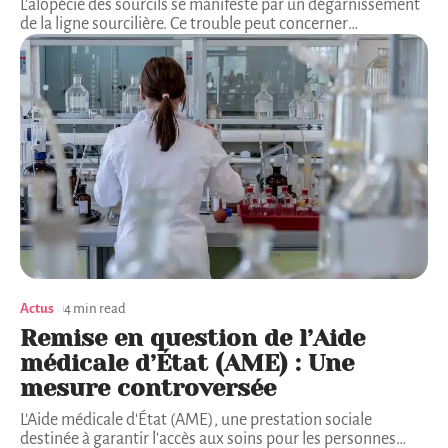
L’alopécie des sourcils se manifeste par un dégarnissement
de la ligne sourcilière. Ce trouble peut concerner
…
Actus
4 min read
Remise en question de l’Aide
médicale d’État (AME) : Une
mesure controversée
L'Aide médicale d'État (AME), une prestation sociale
destinée à garantir l'accès aux soins pour les personnes
…